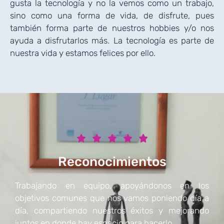
gusta
la tecnología y no la vemos como un trabajo,
sino como una forma de vida, de
disfrute, pues
también forma parte de nuestros hobbies y/o nos
ayuda a
disfrutarlos más. La tecnología es parte de
nuestra vida y estamos felices por
ello.





Reconocimientos
Trabajando en equipo, apoyándonos en los
objetivos comunes que nos vamos poniendo día a
día, compartiendo nuestros éxitos y mejorando
juntos en donde hay espacio para hacerlo.