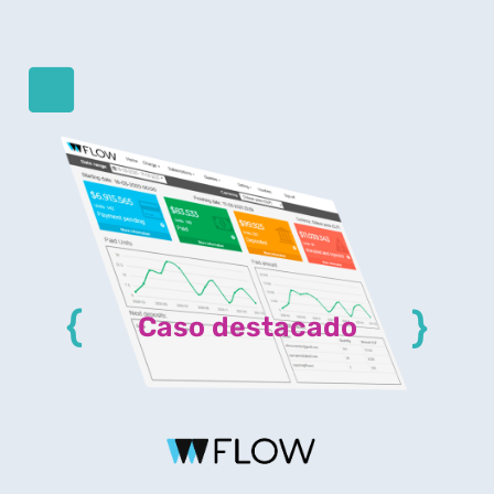
{
}
Caso destacado