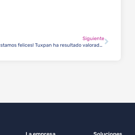
Siguiente
¡Estamos felices! Tuxpan ha resultado valorada una vez más en Nivel 3 de CMMI
La empresa
Soluciones